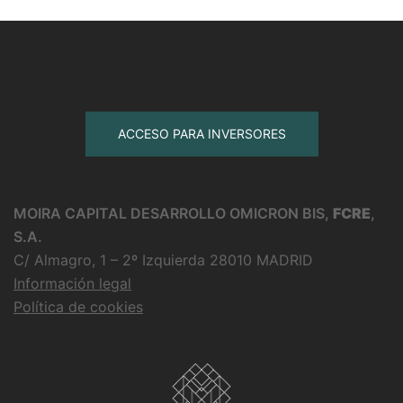
MOIRA CAPITAL DESARROLLO OMICRON BIS,
FCRE
,
S.A.
C/ Almagro, 1 – 2º Izquierda 28010 MADRID
Información legal
Política de cookies