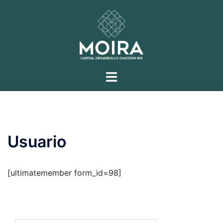
Saltar
al
contenido
Alternar
menú
Usuario
[ultimatemember form_id=98]